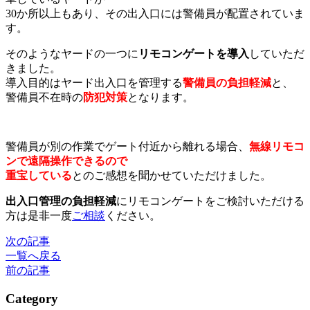
30か所以上もあり、その出入口には警備員が配置されていま
す。
そのようなヤードの一つに
リモコンゲートを導入
していただ
きました。
導入目的はヤード出入口を管理する
警備員の負担軽減
と、
警備員不在時の
防犯対策
となります。
警備員が別の作業でゲート付近から離れる場合、
無線リモコ
ンで遠隔操作できるので
重宝している
とのご感想を聞かせていただけました。
出入口管理の負担軽減
にリモコンゲートをご検討いただける
方は是非一度
ご相談
ください。
次の記事
一覧へ戻る
前の記事
Category