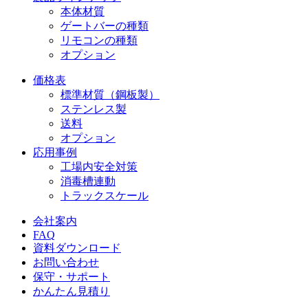
本体材質
ゲートバーの種類
リモコンの種類
オプション
価格表
標準材質（鋼板製）
ステンレス製
送料
オプション
応用事例
工場内安全対策
消毒槽連動
トラックスケール
会社案内
FAQ
資料ダウンロード
お問い合わせ
保守・サポート
かんたん見積り