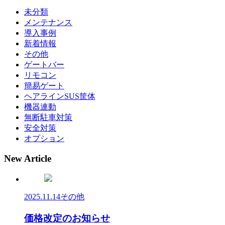
未分類
メンテナンス
導入事例
新着情報
その他
ゲートバー
リモコン
簡易ゲート
ヘアラインSUS筐体
機器連動
無断駐車対策
安全対策
オプション
New Article
2025.11.14
その他
価格改定のお知らせ