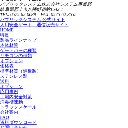
パブリックシステム株式会社システム事業部
岐阜県郡上市八幡町初納1542-1
TEL. 0575-62-0039 FAX. 0575-62-3535
パブリックシステム 公式サイト
人用安全ゲート 通信販売サイト
HOME
特長
製品ラインナップ
本体材質
ゲートバーの種類
リモコンの種類
オプション
価格表
標準材質（鋼板製）
ステンレス製
送料
オプション
応用事例
工場内安全対策
消毒槽連動
トラックスケール
会社案内
FAQ
資料ダウンロード
お問い合わせ