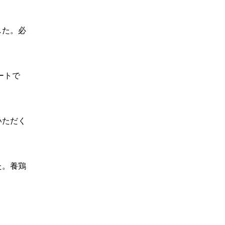
した。必
ートで
いただく
た。養鶏