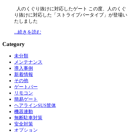
人のくぐり抜けに対応したゲート この度、人のくぐ
り抜けに対応した「ストライプバータイプ」が登場い
たしました
...続きを読む
Category
未分類
メンテナンス
導入事例
新着情報
その他
ゲートバー
リモコン
簡易ゲート
ヘアラインSUS筐体
機器連動
無断駐車対策
安全対策
オプション