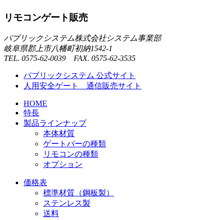
リモコンゲート販売
パブリックシステム株式会社システム事業部
岐阜県郡上市八幡町初納1542-1
TEL. 0575-62-0039 FAX. 0575-62-3535
パブリックシステム 公式サイト
人用安全ゲート 通信販売サイト
HOME
特長
製品ラインナップ
本体材質
ゲートバーの種類
リモコンの種類
オプション
価格表
標準材質（鋼板製）
ステンレス製
送料